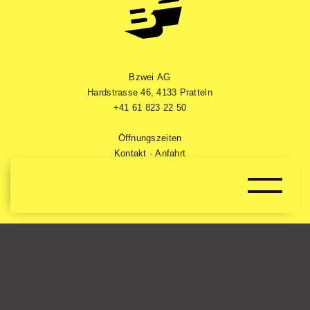
Bzwei AG
Hardstrasse 46
,
4133 Pratteln
+41 61 823 22 50
Öffnungszeiten
Kontakt
·
Anfahrt
Wir verwenden Cookies auf unserer Website.
Gutscheine
Alle akzeptieren
Nur Essenzielle
Impressum
·
Datenschutz
·
Allgemeine AGB
·
AGB Kurswesen
Einstellungen anpassen
© 2026 B2 – Boulders & Bar
Einstellungen
Hier finden Sie eine Übersicht über alle verwendeten Cookies.
Design & Realisation: OHO Design