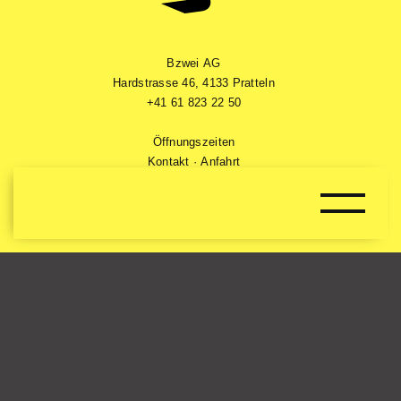
Bzwei AG
Hardstrasse 46
,
4133 Pratteln
+41 61 823 22 50
Öffnungszeiten
Kontakt
·
Anfahrt
Wir verwenden Cookies auf unserer Website.
Gutscheine
Alle akzeptieren
Nur Essenzielle
Impressum
·
Datenschutz
·
Allgemeine AGB
·
AGB Kurswesen
Einstellungen anpassen
© 2026 B2 – Boulders & Bar
Einstellungen
Hier finden Sie eine Übersicht über alle verwendeten Cookies.
Design & Realisation: OHO Design
Alle umschalten