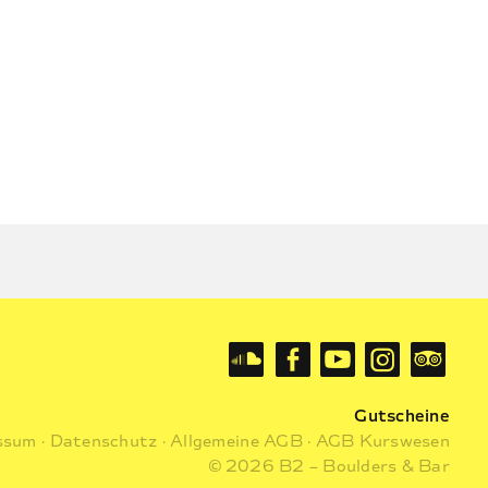
Gutscheine
ssum
·
Datenschutz
·
Allgemeine AGB
·
AGB Kurswesen
© 2026 B2 – Boulders & Bar